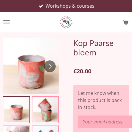
Workshops & courses
Skip
to
main
content
Kop Paarse
bloem
€20.00
Let me know when
this product is back
in stock.