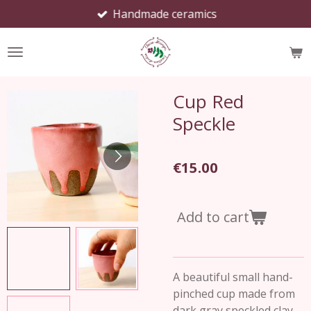
Handmade ceramics
Skip
to
main
content
Cup Red
Speckle
€15.00
Add to cart
A beautiful small hand-
pinched cup made from
dark gray speckled clay.